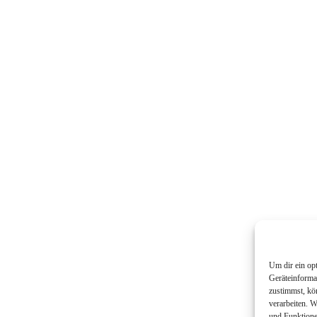
Um dir ein op
Geräteinforma
zustimmst, kö
verarbeiten. 
und Funktione