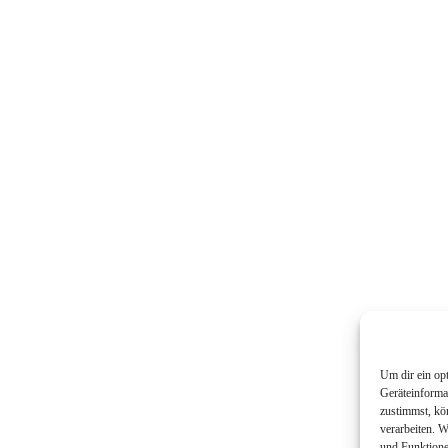
Um dir ein op
Geräteinforma
zustimmst, kö
verarbeiten. 
und Funktione